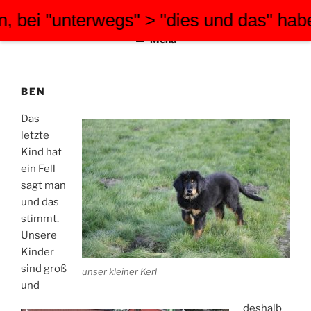
Zum
i "unterwegs" > "dies und das" habe ic
FWW-FOTOGRAFIE
tauchen Sie ein in meine Welt
Inhalt
Menü
springen
BEN
Das
letzte
Kind hat
ein Fell
sagt man
und das
stimmt.
Unsere
Kinder
sind groß
unser kleiner Kerl
und
deshalb