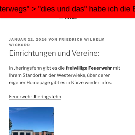
Zum
egs" > "dies und das" habe ich die Bei
FWW-FOTOGRAFIE
tauchen Sie ein in meine Welt
Inhalt
Menü
springen
VERÖFFENTLICHT
JANUAR 22, 2026
VON
FRIEDRICH WILHELM
AM
WICKORD
Einrichtungen und Vereine:
In Jheringsfehn gibt es die
freiwillige Feuerwehr
mit
Ihrem Standort an der Westerwieke, über deren
eigener Homepage gibt es in Kürze wieder Infos:
Feuerwehr Jheringsfehn