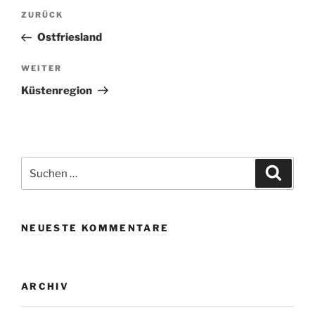
Beitragsnavigation
Vorheriger
ZURÜCK
Beitrag
Ostfriesland
Nächster
WEITER
Beitrag
Küstenregion
Suchen
Suche
nach:
NEUESTE KOMMENTARE
ARCHIV