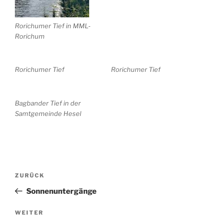
Rorichumer Tief in MML-
Rorichum
Rorichumer Tief
Rorichumer Tief
Bagbander Tief in der
Samtgemeinde Hesel
Beitragsnavigation
Vorheriger
ZURÜCK
Beitrag
Sonnenuntergänge
Nächster
WEITER