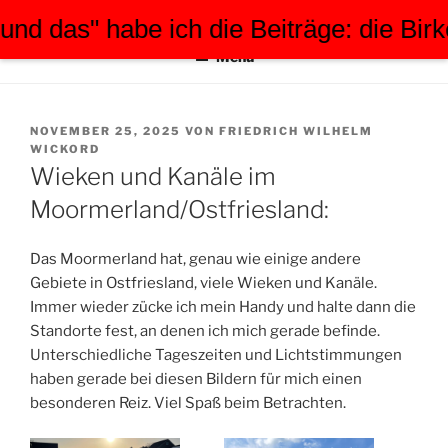
Zum
 habe ich die Beiträge: die Birke und 
FWW-FOTOGRAFIE
tauchen Sie ein in meine Welt
Inhalt
Menü
springen
VERÖFFENTLICHT
NOVEMBER 25, 2025
VON
FRIEDRICH WILHELM
AM
WICKORD
Wieken und Kanäle im
Moormerland/Ostfriesland:
Das Moormerland hat, genau wie einige andere
Gebiete in Ostfriesland, viele Wieken und Kanäle.
Immer wieder zücke ich mein Handy und halte dann die
Standorte fest, an denen ich mich gerade befinde.
Unterschiedliche Tageszeiten und Lichtstimmungen
haben gerade bei diesen Bildern für mich einen
besonderen Reiz. Viel Spaß beim Betrachten.