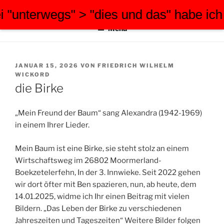
Zum
erwegs" > "dies und das" habe ich die 
FWW-FOTOGRAFIE
tauchen Sie ein in meine Welt
Inhalt
Menü
springen
VERÖFFENTLICHT
JANUAR 15, 2026
VON
FRIEDRICH WILHELM
AM
WICKORD
die Birke
„Mein Freund der Baum“ sang Alexandra (1942-1969)
in einem Ihrer Lieder.
Mein Baum ist eine Birke, sie steht stolz an einem
Wirtschaftsweg im 26802 Moormerland-
Boekzetelerfehn, In der 3. Innwieke. Seit 2022 gehen
wir dort öfter mit Ben spazieren, nun, ab heute, dem
14.01.2025, widme ich Ihr einen Beitrag mit vielen
Bildern. „Das Leben der Birke zu verschiedenen
Jahreszeiten und Tageszeiten“ Weitere Bilder folgen