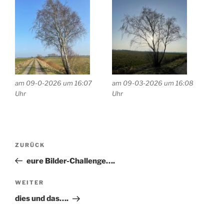
am 09-0-2026 um 16:07
am 09-03-2026 um 16:08
Uhr
Uhr
Beitragsnavigation
Vorheriger
ZURÜCK
Beitrag
eure Bilder-Challenge….
Nächster
WEITER
Beitrag
dies und das….