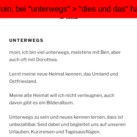
Zum
, bei "unterwegs" > "dies und das" hab
FWW-FOTOGRAFIE
tauchen Sie ein in meine Welt
Inhalt
Menü
springen
UNTERWEGS
moin, ich bin viel unterwegs, meistens mit Ben, aber
auch oft mit Dorothea.
Lernt meine neue Heimat kennen, das Umland und
Ostfriesland.
Meine alte Heimat will ich nicht verleugnen, auch
davon gibt es ein Bilderalbum.
Unterwegs zu sein und neues kennen lernen, dass ist
unbezahlbar. Seid dabei und begleitet uns auf unseren
Urlauben, Kurzreisen und Tagesausflügen.