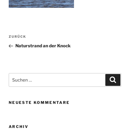
Beitragsnavigation
Vorheriger
ZURÜCK
Beitrag
Naturstrand an der Knock
Suchen
Suche
nach:
NEUESTE KOMMENTARE
ARCHIV